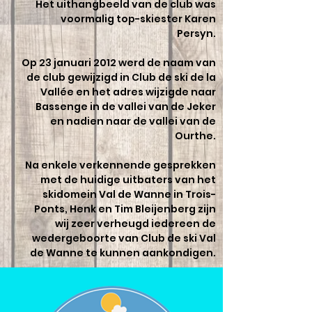
Het uithangbeeld van de club was
voormalig top-skiester Karen
Persyn.
Op 23 januari 2012 werd de naam van
de club gewijzigd in Club de ski de la
Vallée en het adres wijzigde naar
Bassenge in de vallei van de Jeker
en nadien naar de vallei van de
Ourthe.
Na enkele verkennende gesprekken
met de huidige uitbaters van het
skidomein Val de Wanne in Trois-
Ponts, Henk en Tim Bleijenberg zijn
wij zeer verheugd iedereen de
wedergeboorte van Club de ski Val
de Wanne te kunnen aankondigen.