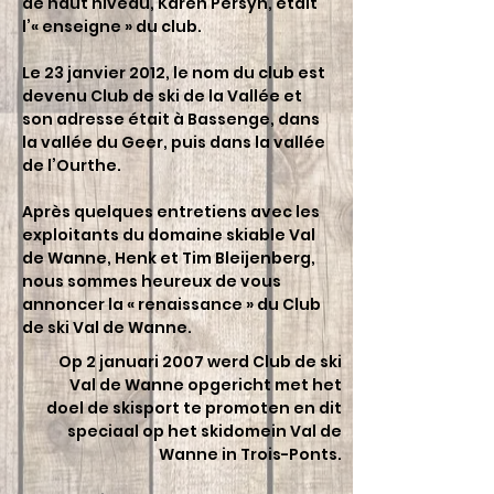
de haut niveau, Karen Persyn, était
l’« enseigne » du club.
Le 23 janvier 2012, le nom du club est
devenu Club de ski de la Vallée et
son adresse était à Bassenge, dans
la vallée du Geer, puis dans la vallée
de l’Ourthe.
Après quelques entretiens avec les
exploitants du domaine skiable Val
de Wanne, Henk et Tim Bleijenberg,
nous sommes heureux de vous
annoncer la « renaissance » du Club
de ski Val de Wanne.
Op 2 januari 2007 werd Club de ski
Val de Wanne opgericht met het
doel de skisport te promoten en dit
speciaal op het skidomein Val de
Wanne in Trois-Ponts.